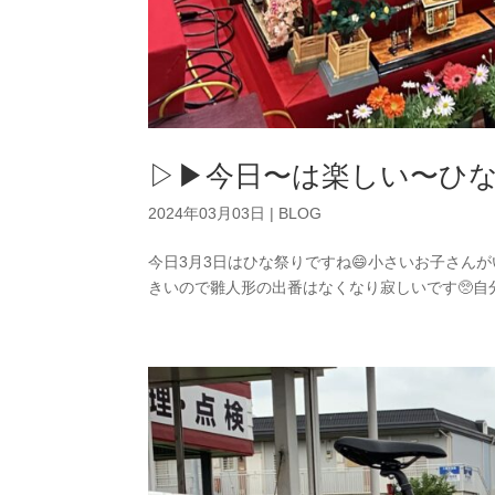
▷▶︎今日〜は楽しい〜ひな
2024年03月03日
|
BLOG
今日3月3日はひな祭りですね😄小さいお子さん
きいので雛人形の出番はなくなり寂しいです🥺自分も一応