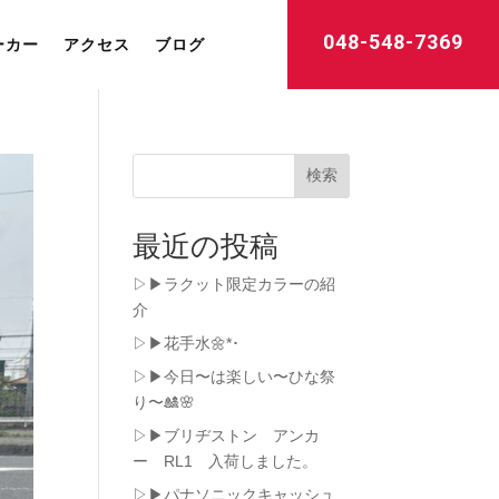
048-548-7369
ーカー
アクセス
ブログ
検索
最近の投稿
▷▶ラクット限定カラーの紹
介
▷▶︎花手水🌼*･
▷▶︎今日〜は楽しい〜ひな祭
り〜🎎🌸
▷▶︎ブリヂストン アンカ
ー RL1 入荷しました。
▷▶︎パナソニックキャッシュ